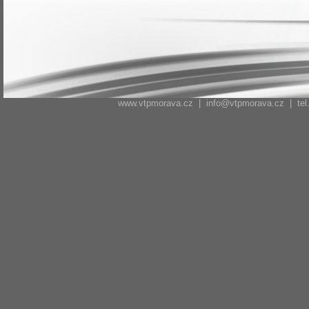
www.vtpmorava.cz |
info@vtpmorava.cz
| tel