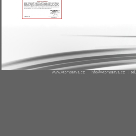
www.vtpmorava.cz |
info@vtpmorava.cz
| tel